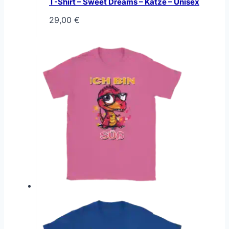
T-Shirt – Sweet Dreams – Katze – Unisex
29,00
€