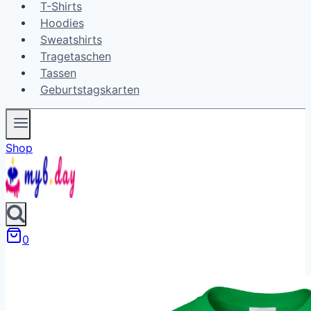
T-Shirts
Hoodies
Sweatshirts
Tragetaschen
Tassen
Geburtstagskarten
Shop
0