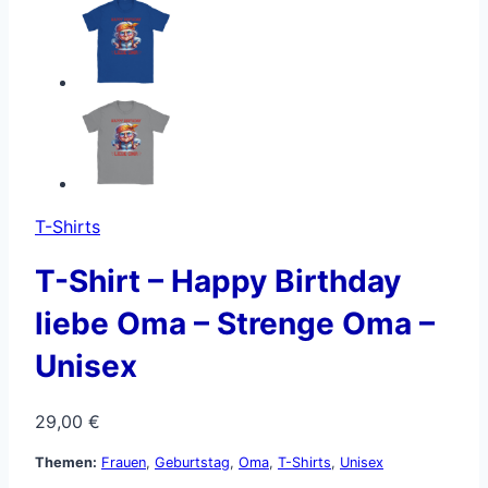
T-Shirts
T-Shirt – Happy Birthday
liebe Oma – Strenge Oma –
Unisex
29,00
€
Themen:
Frauen
,
Geburtstag
,
Oma
,
T-Shirts
,
Unisex