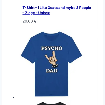
T-Shirt – I Like Goats and mybe 3 People
– Ziege – Unisex
29,00
€