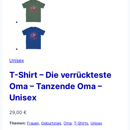
Unisex
T-Shirt – Die verrückteste
Oma – Tanzende Oma –
Unisex
29,00
€
Themen:
Frauen
,
Geburtstag
,
Oma
,
T-Shirts
,
Unisex