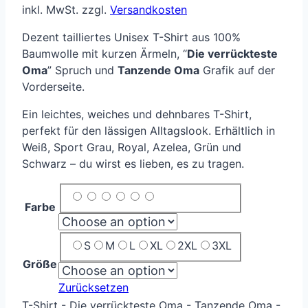
inkl. MwSt.
zzgl.
Versandkosten
Dezent tailliertes Unisex T-Shirt aus 100%
Baumwolle mit kurzen Ärmeln, “
Die verrückteste
Oma
” Spruch und
Tanzende Oma
Grafik auf der
Vorderseite.
Ein leichtes, weiches und dehnbares T-Shirt,
perfekt für den lässigen Alltagslook. Erhältlich in
Weiß, Sport Grau, Royal, Azelea, Grün und
Schwarz – du wirst es lieben, es zu tragen.
Farbe
S
M
L
XL
2XL
3XL
Größe
Zurücksetzen
T-Shirt - Die verrückteste Oma - Tanzende Oma -