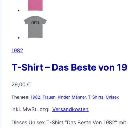
1982
T-Shirt – Das Beste von 1
29,00
€
Themen:
1982
,
Frauen
,
Kinder
,
Männer
,
T-Shirts
,
Unisex
inkl. MwSt.
zzgl.
Versandkosten
Dieses Unisex T-Shirt “Das Beste Von 1982” mit