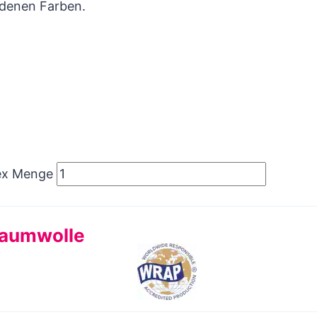
edenen Farben.
sex Menge
Baumwolle