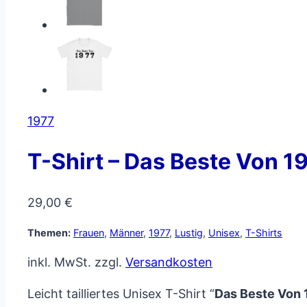
1977
T-Shirt – Das Beste Von 1
29,00
€
Themen:
Frauen
,
Männer
,
1977
,
Lustig
,
Unisex
,
T-Shirts
inkl. MwSt.
zzgl.
Versandkosten
Leicht tailliertes Unisex T-Shirt “
Das Beste Von 