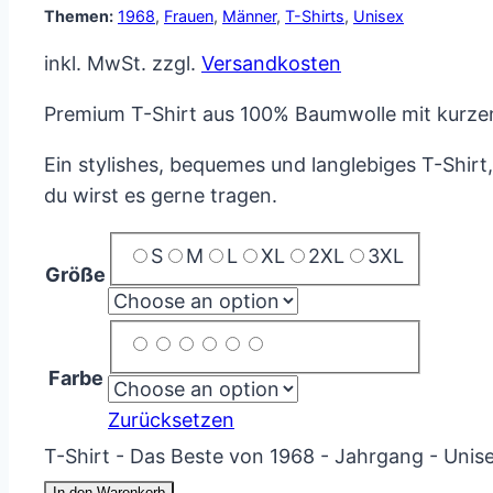
Themen:
1968
,
Frauen
,
Männer
,
T-Shirts
,
Unisex
inkl. MwSt.
zzgl.
Versandkosten
Premium T-Shirt aus 100% Baumwolle mit kurzen
Ein stylishes, bequemes und langlebiges T-Shirt
du wirst es gerne tragen.
S
M
L
XL
2XL
3XL
Größe
Farbe
Zurücksetzen
T-Shirt - Das Beste von 1968 - Jahrgang - Uni
In den Warenkorb