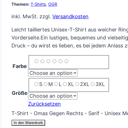
Themen:
T-Shirts
,
OGR
inkl. MwSt.
zzgl.
Versandkosten
Leicht tailliertes Unisex-T-Shirt aus weicher 
Vorderseite.
Ein lustiges, bequemes und vielseiti
Druck – du wirst es lieben, es bei jedem Anlass z
Farbe
S
M
L
XL
2XL
3XL
Größe
Zurücksetzen
T-Shirt - Omas Gegen Rechts - Serif - Unisex 
In den Warenkorb