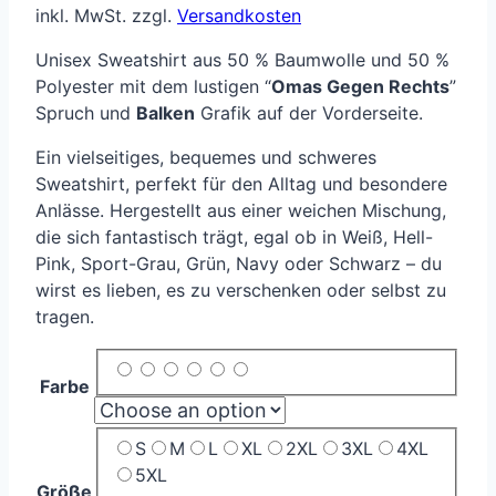
inkl. MwSt.
zzgl.
Versandkosten
Unisex Sweatshirt aus 50 % Baumwolle und 50 %
Polyester mit dem lustigen “
Omas Gegen Rechts
”
Spruch und
Balken
Grafik auf der Vorderseite.
Ein vielseitiges, bequemes und schweres
Sweatshirt, perfekt für den Alltag und besondere
Anlässe. Hergestellt aus einer weichen Mischung,
die sich fantastisch trägt, egal ob in Weiß, Hell-
Pink, Sport-Grau, Grün, Navy oder Schwarz – du
wirst es lieben, es zu verschenken oder selbst zu
tragen.
Farbe
S
M
L
XL
2XL
3XL
4XL
5XL
Größe