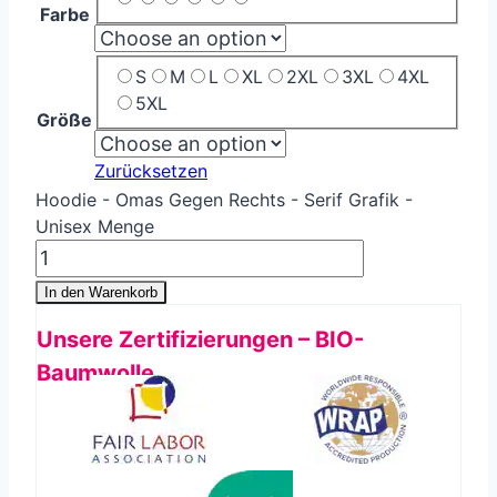
Farbe
S
M
L
XL
2XL
3XL
4XL
5XL
Größe
Zurücksetzen
Hoodie - Omas Gegen Rechts - Serif Grafik -
Unisex Menge
In den Warenkorb
Unsere Zertifizierungen – BIO-
Baumwolle