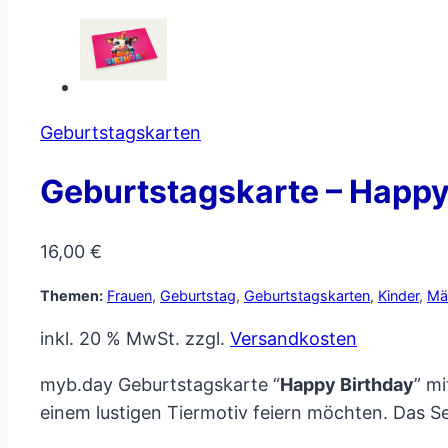
Geburtstagskarten
Geburtstagskarte – Happy 
16,00
€
Themen:
Frauen
,
Geburtstag
,
Geburtstagskarten
,
Kinder
,
Mä
inkl. 20 % MwSt.
zzgl.
Versandkosten
myb.day Geburtstagskarte “
Happy Birthday
” m
einem lustigen Tiermotiv feiern möchten. Das S