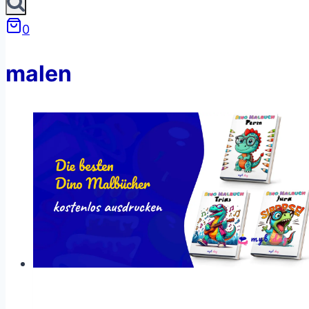
0
malen