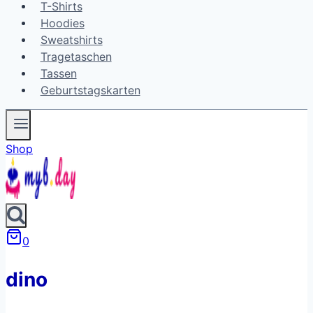
T-Shirts
Hoodies
Sweatshirts
Tragetaschen
Tassen
Geburtstagskarten
Shop
0
dino